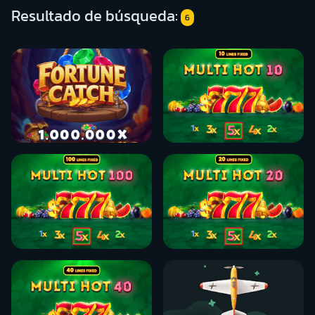
Resultado de búsqueda:
Aviatrix
3
6
BGaming
263
BoomingGames
204
Caleta Gaming
145
CTInteractive
1
EGT Digital
228
Endorphina
224
Evolution2
124
Ezugi
67
Fazi
523
Habanero
259
NetEnt
237