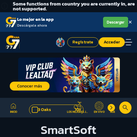
Some functions from country you are currently in, are
not supported.
Lo mejor en la app
✕
Descargar
Descárgala ahora
Regístrate
Acceder
Conocer más
3 Oaks
101
INICIO
CATEGORIAS
PROVEEDORES
LOS MEJORES JUEGOS
EN VIVO
NUEVOS JUEGOS
D
Amatic
214
SmartSoft
Amigo Gaming
143