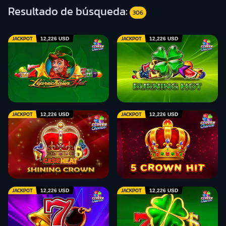
Resultado de búsqueda:
Aviatrix
3
306
BGaming
263
JACKPOT
JACKPOT
12,229 USD
12,229 USD
BoomingGames
204
Caleta Gaming
145
CTInteractive
1
EGT Digital
223
JACKPOT
JACKPOT
12,229 USD
12,229 USD
Endorphina
224
Evolution2
124
Ezugi
67
Fazi
523
Habanero
259
JACKPOT
JACKPOT
12,229 USD
12,229 USD
NetEnt
237