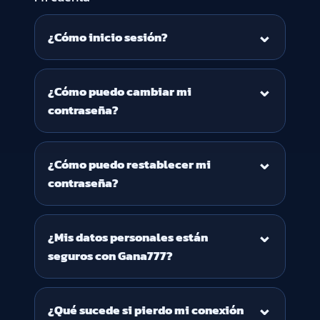
¿Cómo inicio sesión?
¿Cómo puedo cambiar mi
contraseña?
¿Cómo puedo restablecer mi
contraseña?
¿Mis datos personales están
seguros con Gana777?
¿Qué sucede si pierdo mi conexión