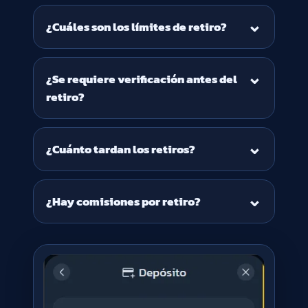
¿Cuáles son los límites de retiro?
¿Se requiere verificación antes del
retiro?
¿Cuánto tardan los retiros?
¿Hay comisiones por retiro?