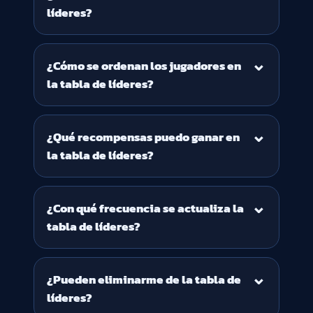
líderes?
¿Cómo se ordenan los jugadores en
la tabla de líderes?
¿Qué recompensas puedo ganar en
la tabla de líderes?
¿Con qué frecuencia se actualiza la
tabla de líderes?
¿Pueden eliminarme de la tabla de
líderes?