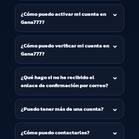
¿Cómo puedo activar mi cuenta en
Gana777?
¿Cómo puedo verificar mi cuenta en
Gana777?
¿Qué hago si no he recibido el
enlace de confirmación por correo?
¿Puedo tener más de una cuenta?
¿Cómo puedo contactarlos?