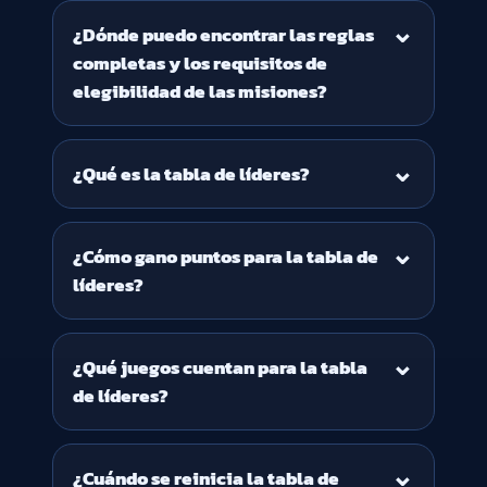
¿Dónde puedo encontrar las reglas
completas y los requisitos de
elegibilidad de las misiones?
¿Qué es la tabla de líderes?
¿Cómo gano puntos para la tabla de
líderes?
¿Qué juegos cuentan para la tabla
de líderes?
¿Cuándo se reinicia la tabla de