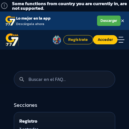
Some functions from country you are currently in, are
not supported.
Lo mejor en la app
✕
Descargar
Descárgala ahora
Regístrate
Acceder
Secciones
Registro