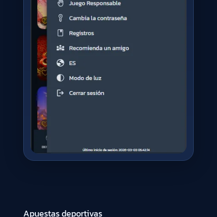
Apuestas deportivas