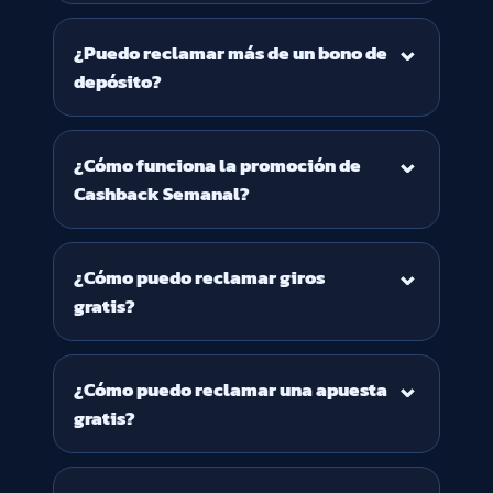
¿Puedo reclamar más de un bono de
depósito?
¿Cómo funciona la promoción de
Cashback Semanal?
¿Cómo puedo reclamar giros
gratis?
¿Cómo puedo reclamar una apuesta
gratis?