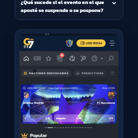
¿Qué sucede si el evento en el que
aposté se suspende o se pospone?