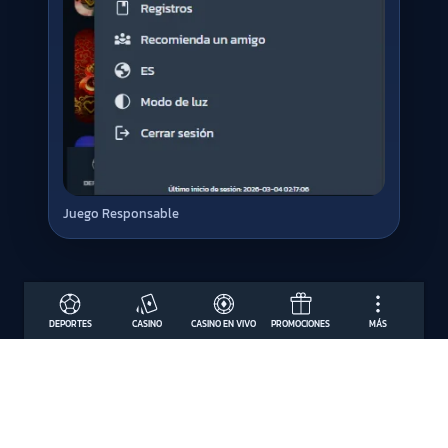
Juego Responsable
DEPORTES
CASINO
CASINO EN VIVO
MÁS
PROMOCIONES
DEPÓSITO
LEALTAD
SOPORTE
CRASH GAMES
BINGO
EN VIVO
ESPORTS
MIS FAVORITOS